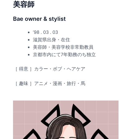
美容師
Bae owner & stylist
’98 . 03 . 03
滋賀県出身・在住
美容師・美容学校非常勤教員
京都市内にて7年勤務のち独立
［ 得意 ］カラー・ボブ・ヘアケア
［ 趣味 ］アニメ・漫画・旅行・馬