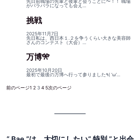
先日前職場の先輩と後輩と会うことに〜！！ 職場
がバラバラになっても会え…
挑戦
2025年11月7日
先日私は、西日本１.２を争うくらい大きな美容師
さんのコンテスト（大会）…
万博🎌
2025年10月20日
最初で最後の万博へ行って参りました٩( ‘ω’…
前のページ
1
2
3
4
5
次のページ
“ Bae ”は、大切にしたい“ 特別 ”と出会