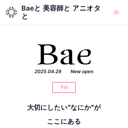
内
Baeと 美容師と アニオタ
容
と
Main
を
ス
Men
キ
ッ
プ
2025.04.29 New open
予約
大切にしたい“なにか”が
ここにある